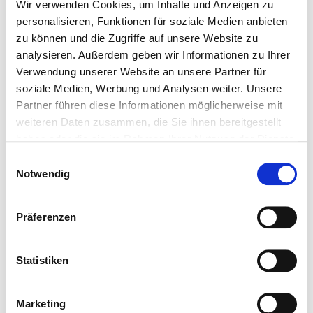
Wir verwenden Cookies, um Inhalte und Anzeigen zu
personalisieren, Funktionen für soziale Medien anbieten
zu können und die Zugriffe auf unsere Website zu
analysieren. Außerdem geben wir Informationen zu Ihrer
Verwendung unserer Website an unsere Partner für
soziale Medien, Werbung und Analysen weiter. Unsere
> system sieben
Partner führen diese Informationen möglicherweise mit
weiteren Daten zusammen, die Sie ihnen bereitgestellt
haben oder die sie im Rahmen Ihrer Nutzung der Dienste
gesammelt haben.
Einwilligungsauswahl
Notwendig
Präferenzen
Statistiken
> transparenz
Marketing