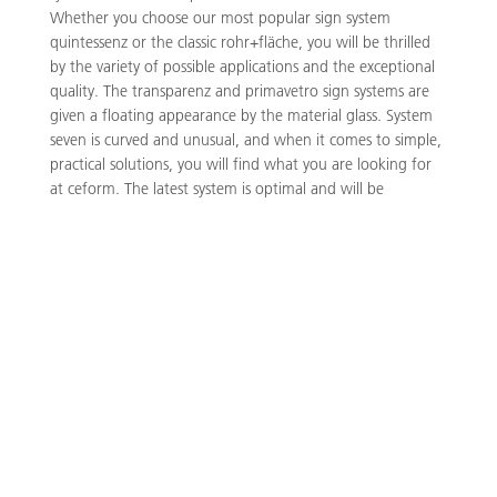
Whether you choose our most popular sign system
quintessenz or the classic rohr+fläche, you will be thrilled
by the variety of possible applications and the exceptional
quality. The transparenz and primavetro sign systems are
given a floating appearance by the material glass. System
seven is curved and unusual, and when it comes to simple,
practical solutions, you will find what you are looking for
at ceform. The latest system is optimal and will be
expanded in the future - just like primavetro - to include
additional elements.
The continuous design of all guidance system elements is
the focus of our architecture-related signage.
Our special strength
In addition to a range of standard formats, we also offer
customised products with special dimensions and unusual
surfaces. There is hardly anything for which we cannot find
a solution.