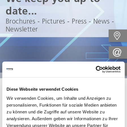
date...
Brochures - Pictures - Press - News -
Newsletter
Diese Webseite verwendet Cookies
Media library
Wir verwenden Cookies, um Inhalte und Anzeigen zu
Welcome to our media library. Here you will find current
personalisieren, Funktionen für soziale Medien anbieten
content about our
products
.
zu können und die Zugriffe auf unsere Website zu
Whether it's
brochures
and
picture material
or editorial
analysieren. Außerdem geben wir Informationen zu Ihrer
articles where you can read what the
press
writes about our
Verwendung unserer Website an unsere Partner für