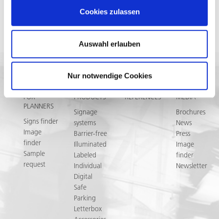
Cookies zulassen
Sign up ❯
Auswahl erlauben
Nur notwendige Cookies
Follow us
FOR
PRODUCTS
REFERENCES
MEDIA
PLANNERS
Signage
Brochures
Signs finder
systems
News
Image
Barrier-free
Press
finder
Illuminated
Image
Sample
Labeled
finder
request
Individual
Newsletter
Digital
Safe
Parking
Letterbox