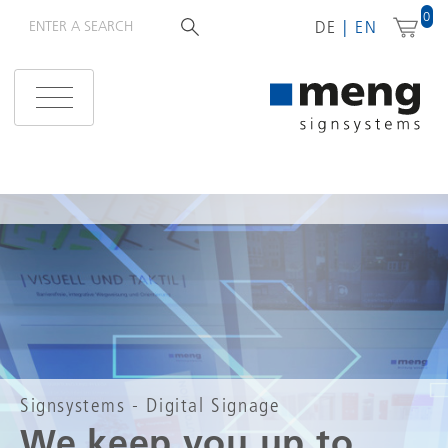
0
DE
EN
Signsystems - Digital Signage
We keep you up to