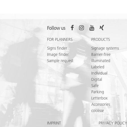
Follow us
FOR PLANNERS
PRODUCTS
Signs finder
Signage systems
Image finder
Barrier-free
Sample request
Illuminated
Labeled
Individual
Digital
Safe
Parking
Letterbox
Accessories
coolisse
IMPRINT
PRIVACY POLIC