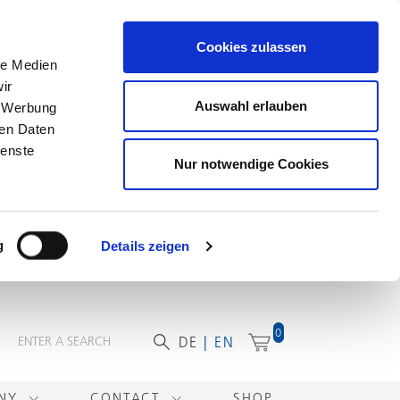
Cookies zulassen
le Medien
ir
Auswahl erlauben
, Werbung
ren Daten
ienste
Nur notwendige Cookies
g
Details zeigen
0
DE
EN
ANY
CONTACT
SHOP