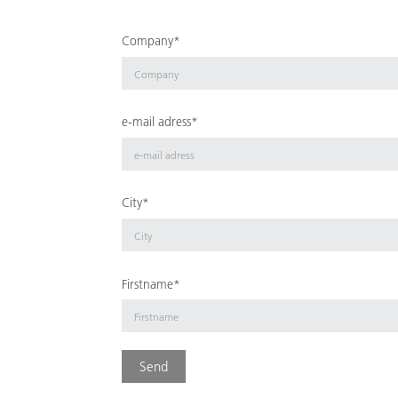
Company*
e-mail adress*
City*
Firstname*
Send