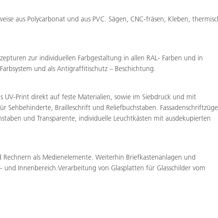
ilweise aus Polycarbonat und aus PVC. Sägen, CNC-fräsen, Kleben, thermis
pturen zur individuellen Farbgestaltung in allen RAL- Farben und in
rbsystem und als Antigraffitischutz – Beschichtung.
ls UV-Print direkt auf feste Materialien, sowie im Siebdruck und mit
für Sehbehinderte, Brailleschrift und Reliefbuchstaben. Fassadenschriftzüge
hstaben und Transparente, individuelle Leuchtkästen mit ausdekupierten
d Rechnern als Medienelemente. Weiterhin Briefkastenanlagen und
- und Innenbereich.Verarbeitung von Glasplatten für Glasschilder vom