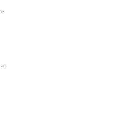
che
 aus