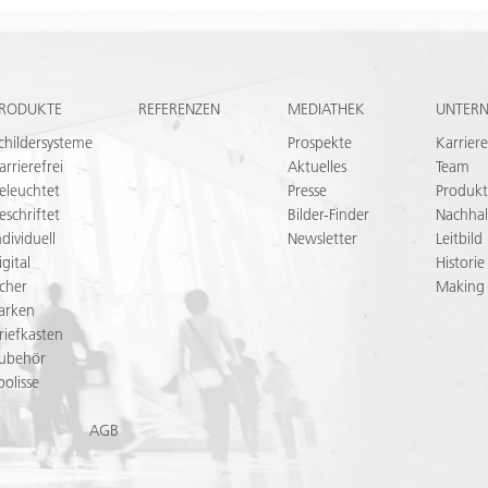
RODUKTE
REFERENZEN
MEDIATHEK
UNTER
childersysteme
Prospekte
Karriere
arrierefrei
Aktuelles
Team
eleuchtet
Presse
Produkt
eschriftet
Bilder-Finder
Nachhal
ndividuell
Newsletter
Leitbild
igital
Historie
icher
Making
arken
riefkasten
ubehör
oolisse
AGB