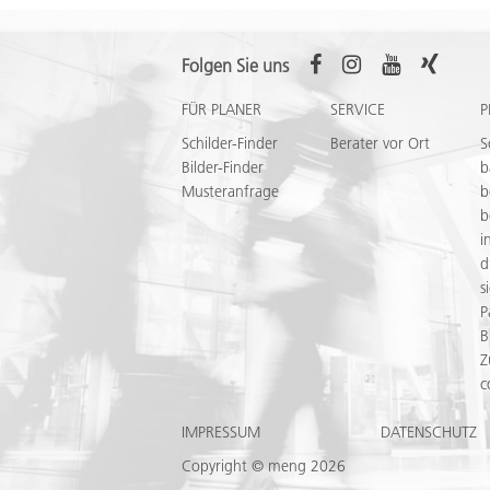
Folgen Sie uns
FÜR PLANER
SERVICE
P
Schilder-Finder
Berater vor Ort
S
Bilder-Finder
b
Musteranfrage
b
b
i
d
s
P
B
Z
c
IMPRESSUM
DATENSCHUTZ
Copyright © meng 2026