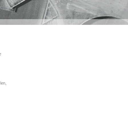
e
len,