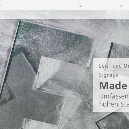
Leit- und O
Signage
Made
Umfassend
hohen St