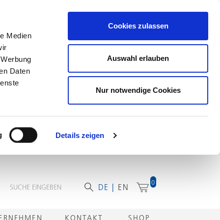
Cookies zulassen
le Medien
ir
Auswahl erlauben
, Werbung
ren Daten
ienste
Nur notwendige Cookies
g
Details zeigen
0
DE
EN
ERNEHMEN
KONTAKT
SHOP