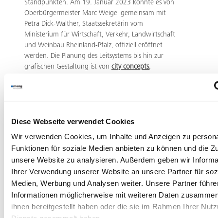
Standpunkten. Am 19. Januar 2023 konnte es von
Oberbürgermeister Marc Weigel gemeinsam mit
Petra Dick-Walther, Staatssekretärin vom
Ministerium für Wirtschaft, Verkehr, Landwirtschaft
und Weinbau Rheinland-Pfalz, offiziell eröffnet
werden. Die Planung des Leitsystems bis hin zur
grafischen Gestaltung ist von
city concepts
,
Heidelberg. Realisiert wurde es vom
Leitsystemspezialisten meng. Es hat optisch viel zu
bieten. Als Trägermaterial der Stelen entschied man
sich für Cortenstahl. Seine lebendige und
individuelle Oberfläche entsteht durch eine gewollte
Diese Webseite verwendet Cookies
Rost-Schutzschicht. Dieser Materialvorteil hat zudem
Wir verwenden Cookies, um Inhalte und Anzeigen zu persona
einen Vandalismusschutz, indem Aufkleber schlecht
Funktionen für soziale Medien anbieten zu können und die Zug
kleben und Beschriftungen abgeschliffen werden
unsere Website zu analysieren. Außerdem geben wir Informa
können. Die darauf angebrachten
Ihrer Verwendung unserer Website an unsere Partner für soz
Informationstafeln sind einheitlich gegliedert und
Medien, Werbung und Analysen weiter. Unsere Partner führe
optisch leicht erfassbar. Der im Stadtbild
vorherrschende Sandstein spiegelt sich in der
Informationen möglicherweise mit weiteren Daten zusammen,
Gestaltung wider. Neben den Stelen mit Cortenstahl
ihnen bereitgestellt haben oder die sie im Rahmen Ihrer Nut
gibt es Wandtafeln, Sternwegweiser und