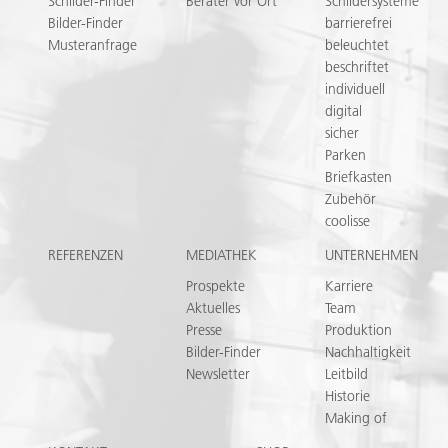
Schilder-Finder
Berater vor Ort
Schildersysteme
Bilder-Finder
barrierefrei
Musteranfrage
beleuchtet
beschriftet
individuell
digital
sicher
Parken
Briefkasten
Zubehör
coolisse
REFERENZEN
MEDIATHEK
UNTERNEHMEN
Prospekte
Karriere
Aktuelles
Team
Presse
Produktion
Bilder-Finder
Nachhaltigkeit
Newsletter
Leitbild
Historie
Making of