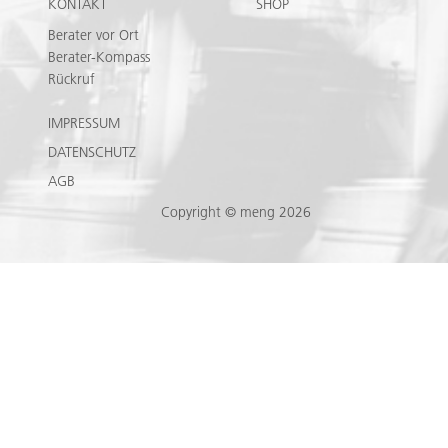
KONTAKT
SHOP
Berater vor Ort
Berater-Kompass
Rückruf
IMPRESSUM
DATENSCHUTZ
AGB
Copyright © meng 2026