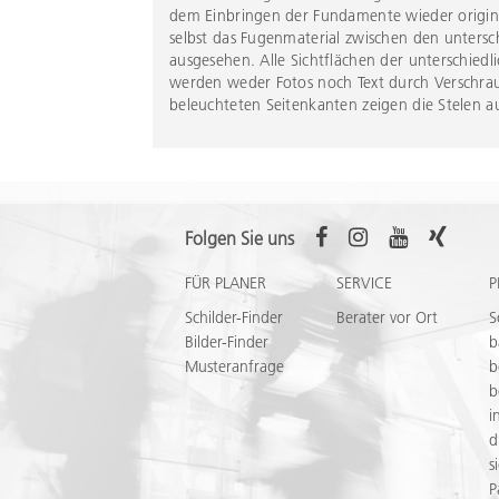
dem Einbringen der Fundamente wieder origin
selbst das Fugenmaterial zwischen den unterschi
ausgesehen. Alle Sichtflächen der unterschiedl
werden weder Fotos noch Text durch Verschrau
beleuchteten Seitenkanten zeigen die Stelen 
Folgen Sie uns
FÜR PLANER
SERVICE
P
Schilder-Finder
Berater vor Ort
S
Bilder-Finder
b
Musteranfrage
b
b
i
d
s
P