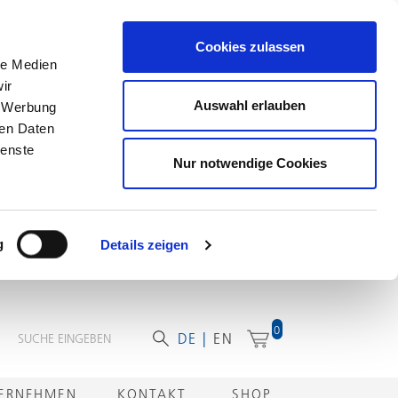
Cookies zulassen
le Medien
ir
Auswahl erlauben
, Werbung
ren Daten
ienste
Nur notwendige Cookies
g
Details zeigen
0
DE
EN
ERNEHMEN
KONTAKT
SHOP