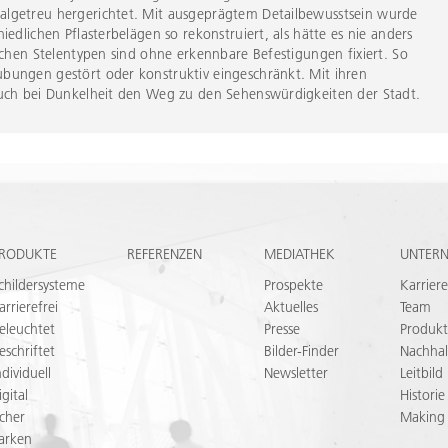
algetreu hergerichtet. Mit ausgeprägtem Detailbewusstsein wurde
edlichen Pflasterbelägen so rekonstruiert, als hätte es nie anders
ichen Stelentypen sind ohne erkennbare Befestigungen fixiert. So
bungen gestört oder konstruktiv eingeschränkt. Mit ihren
auch bei Dunkelheit den Weg zu den Sehenswürdigkeiten der Stadt.
RODUKTE
REFERENZEN
MEDIATHEK
UNTER
childersysteme
Prospekte
Karriere
arrierefrei
Aktuelles
Team
eleuchtet
Presse
Produkt
eschriftet
Bilder-Finder
Nachhal
ndividuell
Newsletter
Leitbild
igital
Historie
icher
Making
arken