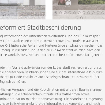
reformiert Stadtbeschilderung
ung Reformation des lutherischen Weltbundes und das Jubiläumsjahr
r Lutherstadt einen enormen Besucherzuwachs. Touristen aus aller
or Ort historische Fakten und Hintergründe anschaulich machen: das
 meng. Pultschilder und Stelen aus V4A-Edelstahl wurden nach den
Halle vandalismussicher und barrierefrei beschriftet sowie fachgerecht
rden im Vorfeld aufwändig von der Lutherstadt recherchiert und aus
ie erläuternden Beschreibungen sind für das internationale Publikum
tastbare QR-Code erlaubt es auch seheingeschränkten Besuchern über
Englisch zu hören.
 zeitlichen Vorgaben und die Koordination mit anderen Baumaßnahmen
nstaltungen, die erforderlichen Infrastrukturmaßnahmen sowie
rminkoordination mit der Stadtverwaltung. Die historische Umgebung
s neue Leitsystem umfangreich fotografisch dokumentiert und nach