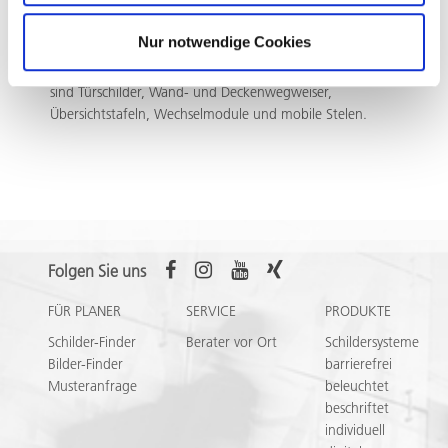
möglichst einfache Textaktualisierung vor Ort zu
ermöglichen, ist die Beschriftung vollflächig als
Nur notwendige Cookies
Digitaldruck ausgeführt.
Verwendete Produkte aus dem System quintessenz
sind Türschilder, Wand- und Deckenwegweiser,
Übersichtstafeln, Wechselmodule und mobile Stelen.
Folgen Sie uns
FÜR PLANER
SERVICE
PRODUKTE
Schilder-Finder
Berater vor Ort
Schildersysteme
Bilder-Finder
barrierefrei
Musteranfrage
beleuchtet
beschriftet
individuell