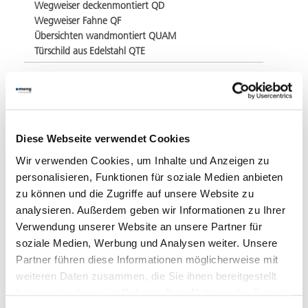
Wegweiser deckenmontiert QD
Wegweiser Fahne QF
Übersichten wandmontiert QUAM
Türschild aus Edelstahl QTE
Medizinische Einrichtungen
Wartung und Pflege
Diese Webseite verwendet Cookies
Präsentation Medizin. Einrichtungen
Imagebroschüre
Wir verwenden Cookies, um Inhalte und Anzeigen zu
Produktlinien Signaletik 2026
personalisieren, Funktionen für soziale Medien anbieten
Produktlinien barrierefrei 2026
zu können und die Zugriffe auf unsere Website zu
analysieren. Außerdem geben wir Informationen zu Ihrer
Verwendung unserer Website an unsere Partner für
Karl-Olga-
soziale Medien, Werbung und Analysen weiter. Unsere
Partner führen diese Informationen möglicherweise mit
Krankenhaus
weiteren Daten zusammen, die Sie ihnen bereitgestellt
haben oder die sie im Rahmen Ihrer Nutzung der Dienste
Neues Innenleitsystem im