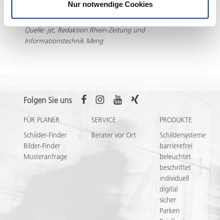
geöffnet ist. Daneben steht eine kleinere Glasstele
Nur notwendige Cookies
aus dem Schildersystem transparenz.
Quelle: jst, Redaktion Rhein-Zeitung und
Informationstechnik Meng
Folgen Sie uns
FÜR PLANER
SERVICE
PRODUKTE
Schilder-Finder
Berater vor Ort
Schildersysteme
Bilder-Finder
barrierefrei
Musteranfrage
beleuchtet
beschriftet
individuell
digital
sicher
Parken