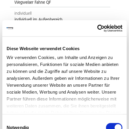
Wegweiser Fahne QF
individuell
individuell im Außenbereich
beleuchtet
flächig beleuchtete Info-Elemente
transparenz
Diese Webseite verwendet Cookies
Stelen aus Glas TA
Wir verwenden Cookies, um Inhalte und Anzeigen zu
personalisieren, Funktionen für soziale Medien anbieten
zu können und die Zugriffe auf unsere Website zu
analysieren. Außerdem geben wir Informationen zu Ihrer
Kulturelle Einrichtungen
Verwendung unserer Website an unsere Partner für
Digital Signage
Imagebroschüre
soziale Medien, Werbung und Analysen weiter. Unsere
Produktlinien Signaletik 2026
Partner führen diese Informationen möglicherweise mit
Produktlinien barrierefrei 2026
weiteren Daten zusammen, die Sie ihnen bereitgestellt
haben oder die sie im Rahmen Ihrer Nutzung der Dienste
gesammelt haben.
Einwilligungsauswahl
Notwendig